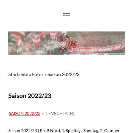
Menü
Aktuelles
öffnen
Flying Flönz
Mitglied werden
Fotos
Kontakt und Links
Startseite
»
Fotos
»
Saison 2022/23
Saison 2022/23
SAISON 2022/23
»
1 - VECHTA (H)
Saison 2022/23 | ProB Nord, 1. Spieltag | Sonntag, 2. Oktober