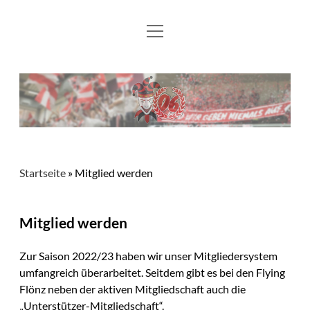
Menü
Aktuelles
öffnen
Flying Flönz
Mitglied werden
Fotos
Kontakt und Links
Startseite
»
Mitglied werden
Mitglied werden
Zur Saison 2022/23 haben wir unser Mitgliedersystem
umfangreich überarbeitet. Seitdem gibt es bei den Flying
Flönz neben der aktiven Mitgliedschaft auch die
„Unterstützer-Mitgliedschaft“.