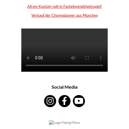
All em Kostüm noh’m Fastelovendsheimspiel!
Verkauf der Choreobanner aus München
Social Media