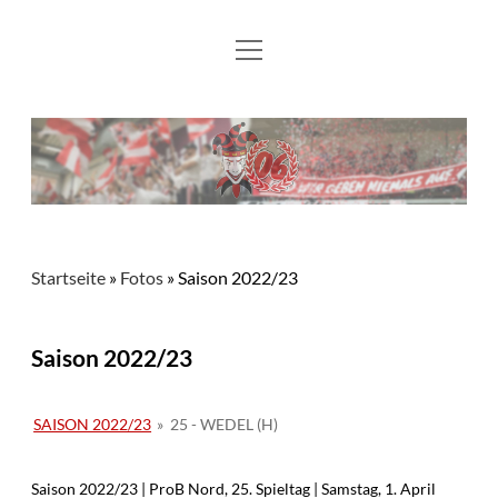
Menü
Aktuelles
öffnen
Flying Flönz
Mitglied werden
Fotos
Kontakt und Links
Startseite
»
Fotos
»
Saison 2022/23
Saison 2022/23
SAISON 2022/23
»
25 - WEDEL (H)
Saison 2022/23 | ProB Nord, 25. Spieltag | Samstag, 1. April