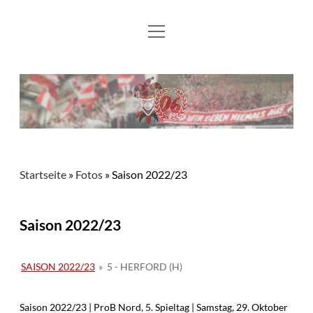
Menü
Aktuelles
öffnen
Flying Flönz
Mitglied werden
Fotos
Kontakt und Links
Startseite
»
Fotos
»
Saison 2022/23
Saison 2022/23
SAISON 2022/23
»
5 - HERFORD (H)
Saison 2022/23 | ProB Nord, 5. Spieltag | Samstag, 29. Oktober