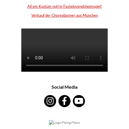
All em Kostüm noh’m Fastelovendsheimspiel!
Verkauf der Choreobanner aus München
Social Media