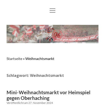
Menü
Aktuelles
öffnen
Flying Flönz
Mitglied werden
Fotos
Kontakt und Links
Startseite
»
Weihnachtsmarkt
Schlagwort:
Weihnachtsmarkt
Mini-Weihnachtsmarkt vor Heimspiel
gegen Oberhaching
Veröffentlicht am 27. November 2024